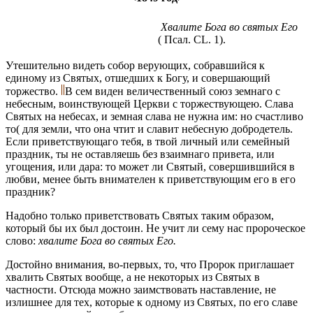
Хвалите Бога во святых Его
( Псал. CL. 1).
Утешительно видеть собор верующих, собравшийся к
единому из Святых, отшедших к Богу, и совершающий
торжество.
В сем виден величественный союз земнаго с
небесным, воинствующей Церкви с торжествующею. Слава
Святых на небесах, и земная слава не нужна им: но счастливо
то( для земли, что она чтит и славит небесную добродетель.
Если приветствующаго тебя, в твой личный или семейный
праздник, ты не оставляешь без взаимнаго привета, или
угощения, или дара: то может ли Святый, совершившийся в
любви, менее быть внимателен к приветствующим его в его
праздник?
Надобно только приветствовать Святых таким образом,
который бы их был достоин. Не учит ли сему нас пророческое
слово:
хвалите Бога во святых Его.
Достойно внимания, во-первых, то, что Пророк приглашает
хвалить Святых вообще, а не некоторых из Святых в
частности. Отсюда можно заимствовать наставление, не
излишнее для тех, которые к одному из Святых, по его славе