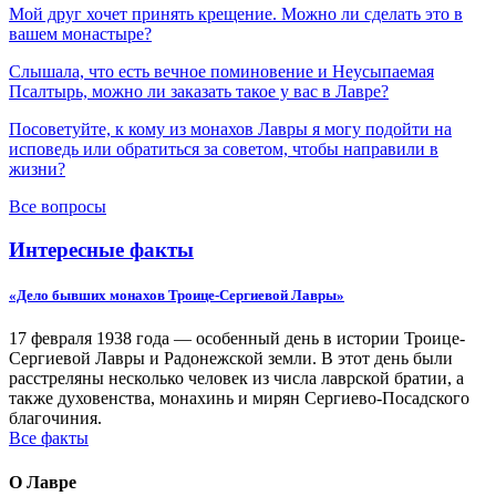
Мой друг хочет принять крещение. Можно ли сделать это в
вашем монастыре?
Слышала, что есть вечное поминовение и Неусыпаемая
Псалтырь, можно ли заказать такое у вас в Лавре?
Посоветуйте, к кому из монахов Лавры я могу подойти на
исповедь или обратиться за советом, чтобы направили в
жизни?
Все вопросы
Интересные факты
«Дело бывших монахов Троице-Сергиевой Лавры»
17 февраля 1938 года — особенный день в истории Троице-
Сергиевой Лавры и Радонежской земли. В этот день были
расстреляны несколько человек из числа лаврской братии, а
также духовенства, монахинь и мирян Сергиево-Посадского
благочиния.
Все факты
О Лавре