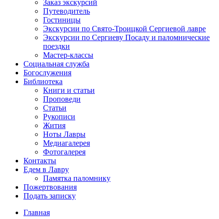
Заказ экскурсий
Путеводитель
Гостиницы
Экскурсии по Свято-Троицкой Сергиевой лавре
Экскурсии по Сергиеву Посаду и паломнические
поездки
Мастер-классы
Социальная служба
Богослужения
Библиотека
Книги и статьи
Проповеди
Статьи
Рукописи
Жития
Ноты Лавры
Медиагалерея
Фотогалерея
Контакты
Едем в Лавру
Памятка паломнику
Пожертвования
Подать записку
Главная