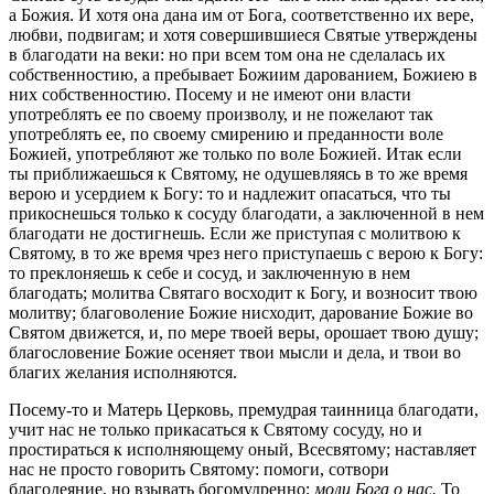
а Божия. И хотя она дана им от Бога, соответственно их вере,
любви, подвигам; и хотя совершившиеся Святые утверждены
в благодати на веки: но при всем том она не сделалась их
собственностию, а пребывает Божиим дарованием, Божиею в
них собственностию. Посему и не имеют они власти
употреблять ее по своему произволу, и не пожелают так
употреблять ее, по своему смирению и преданности воле
Божией, употребляют же только по воле Божией. Итак если
ты приближаешься к Святому, не одушевляясь в то же время
верою и усердием к Богу: то и надлежит опасаться, что ты
прикоснешься только к сосуду благодати, а заключенной в нем
благодати не достигнешь. Если же приступая с молитвою к
Святому, в то же время чрез него приступаешь с верою к Богу:
то преклоняешь к себе и сосуд, и заключенную в нем
благодать; молитва Святаго восходит к Богу, и возносит твою
молитву; благоволение Божие нисходит, дарование Божие во
Святом движется, и, по мере твоей веры, орошает твою душу;
благословение Божие осеняет твои мысли и дела, и твои во
благих желания исполняются.
Посему-то и Матерь Церковь, премудрая таинница благодати,
учит нас не только прикасаться к Святому сосуду, но и
простираться к исполняющему оный, Всесвятому; наставляет
нас не просто говорить Святому: помоги, сотвори
благодеяние, но взывать богомудренно:
моли Бога о нас.
То