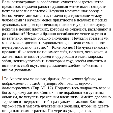
Если разсматривать и соображать существо и достоинство
предметов: неужели радость духовная менее имеет сладости,
нежели веселие плотское? Неужели молитвенная беседа с
Богом менее занимательна, нежели празднословие между
человеками? Неужели менее приятности в псалмах и песнях
духовных, которыя просвещают, питают и укрепляют душу,
нежели в песнях плотских, которыя ее омрачают, растлевают и
разслабляют? Неужели брашно негиблющее менее вкусно и
питательно, нежели брашно гиблющее? Неужели трезвый ум
менее может доставить удовольствия, нежели отуманенное
неумеренностию чувство? – Конечно нет! Но чувственности
преданный человек не понимает себя, не знает, чего хочет, и
желает насытиться от рожец и одуряющаго зелия мирских
забав, ленясь употребить некоторый труд, чтобы очистить и
возвысить свой вкус, для услаждения хлебом небесным и
вином духовным.
Со Апостолом молю вас, братия,
да не лениви будете, но
подражатели наследствующих обетования верою и
долготерпением
(Евр. VI. 12). Подвизайтесь подражать вере и
богоугодному житию Святых, и не порабощаться суетным
обычаям, не уступать греховным влечениям. Имейте довольно
терпения и твердости, чтобы разсудком и законом Божиим
удерживать и умерять чувственныя желания, чтобы не давать
пищи плотским страстям. По мере их умерщвления, в вас