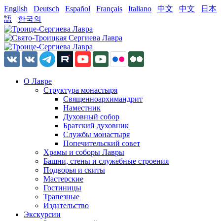
English
Deutsch
Español
Français
Italiano
中文
中文
日本
語
한국의
О Лавре
Структура монастыря
Священноархимандрит
Наместник
Духовный собор
Братский духовник
Службы монастыря
Попечительский совет
Храмы и соборы Лавры
Башни, стены и служебные строения
Подворья и скиты
Мастерские
Гостиницы
Трапезные
Издательство
Экскурсии