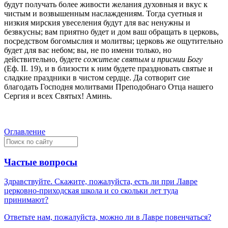
будут получать более живости желания духовныя и вкус к
чистым и возвышенным наслаждениям. Тогда суетныя и
низкия мирския увеселения будут для вас ненужны и
безвкусны; вам приятно будет и дом ваш обращать в церковь,
посредством богомыслия и молитвы; церковь же ощутительно
будет для вас небом; вы, не по имени только, но
действительно, будете
сожителе святым и приснии Богу
(Еф. II. 19), и в близости к ним будете праздновать святые и
сладкие праздники в чистом сердце. Да сотворит сие
благодать Господня молитвами Преподобнаго Отца нашего
Сергия и всех Святых! Аминь.
Оглавление
Частые вопросы
Здравствуйте. Скажите, пожалуйста, есть ли при Лавре
церковно-приходская школа и со скольки лет туда
принимают?
Ответьте нам, пожалуйста, можно ли в Лавре повенчаться?