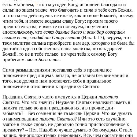
есть: мы знаем,
что ты угоден Богу, исполнен благодати и
силы; но знаем также, что благодать и сила в тебе есть Божия,
и что ты ею действуешь не иначе, как по воле Божией; посему
чтим тебя, и вместе воздаем славу Богу; просим твоего
предстательства, и вместе исповедуем, по учению
апостольскому, что
всяко даяние благо и всяк дар совершен
свыше есть, сходяй от Отца светов
(Иак. І. 17); веруем, что
твоя молитва сильна приобрести нам дар, котораго не была бы
достойна одна собственная наша молитва; но как дар сей
Божий, то не к тебе только, но чрез тебя к самому Богу
прибегаем:
моли Бога о нас.
Сими размышлениями поставляя себя в правильное
положение пред лицем Святаго, не оставим без внимания и
того, как должно нам поставлять себя в правильное
положение в отношении к празднику Святаго.
Праздник Святаго часто именуется в Церкви
памятию
Святаго. Что это значит? Неужели Святых надлежит иметь в
памяти только во дни праздников их, а в прочие дни
забывать? – Без сомнения не та мысль Церкви. Что же думать
о наименовании:
память Святаго
? Или это есть случайно
взятое в языке слово, не довольно точно приспособленное к
предмету? – Нет. Надобно лучше думать о богомудрых Отцах
наших, чиноположителях церковных. Все, чем обогатили они