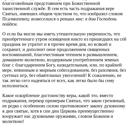
благоговейным предстоянием при Божественной
таинственной службе. В сем есть часть подражания вере
Святых, имевших общим чувством то, что изобразил словом
Псалмопевец:
возвеселихся о рекших мне: в дом Господень
пойдем.
О если бы могли мы иметь утешительную уверенность, что
приобретеннаго утром освящения никто из пришедших на сей
праздник не утратит и в прочее время дня, но всякий и
сохранит, и дополнит оное продолжением священных
воспоминаний, благочестивым чтением и размышлением,
домашнею молитвою, воздержным употреблением земных
благ с благодарением Богу, назидательным, или, по крайней
мере, невинным и мирным собеседованием, без разсеяния, без
суетных игр, без обаятельных увеселений! К сожалению, не
так легко сего надеяться от всех, как легко было бы сему
исполниться.
Какое оскорбление достоинству веры, какой это, вместо
подражания, перекор примерам Святых, что закон греховный,
не редко с особенною силою противовоюет закону духовному
в дни святые, хотя в сии дни Церковь преимущественно
вооружает нас духовными оружиями, словом Божиим и
молитвою!