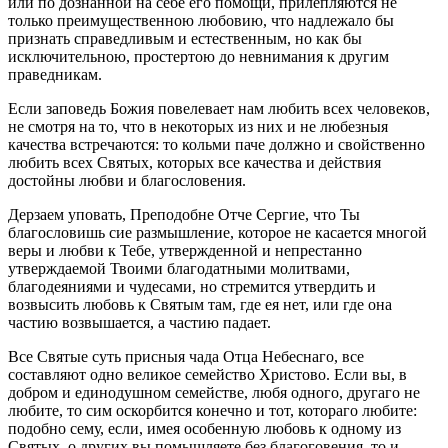
или по дознанной на себе его помощи, прилепляются не
только преимущественною любовию, что надлежало бы
признать справедливым и естественным, но как бы
исключительною, простертою до невнимания к другим
праведникам.
Если заповедь Божия повелевает нам любить всех человеков,
не смотря на то, что в некоторых из них и не любезныя
качества встречаются: то кольми паче должно и свойственно
любить всех Святых, которых все качества и действия
достойны любви и благословения.
Дерзаем уповать, Преподобне Отче Сергие, что Ты
благословишь сие размышление, которое не касается многой
веры и любви к Тебе, утвержденной и непрестанно
утверждаемой Твоими благодатными молитвами,
благодеяниями и чудесами, но стремится утвердить и
возвысить любовь к Святым там, где ея нет, или где она
частию возвышается, а частию падает.
Все Святые суть присныя чада Отца Небеснаго, все
составляют одно великое семейство Христово. Если вы, в
добром и единодушном семействе, любя одного, другаго не
любите, то сим оскорбится конечно и тот, котораго любите:
подобно сему, если, имея особенную любовь к одному из
Святых, о других вы помышляете без благоговения, то и