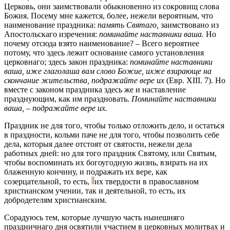
Церковь, они заимствовали обыкновенно из сокровищ слова
Божия. Посему мне кажется, более, нежели вероятным, что
наименование праздника:
память Святаго,
заимствовано из
Апостольскаго изречения:
поминайте наставники ваша.
Но
почему отсюда взято наименование? – Всего вероятнее
потому, что здесь лежит основание самого установления
церковнаго; здесь закон праздника:
поминайте наставники
ваша, иже глаголаша вам слово Божие, ихже взирающе на
скончание жительства, подражайте вере их
(Евр. XIII. 7). Но
вместе с законом праздника здесь же и наставление
празднующим, как им праздновать.
Поминайте наставники
ваша, – подражайте вере их.
Праздник не для того, чтобы только отложить дело, и остаться
в праздности, кольми паче не для того, чтобы позволить себе
дела, которыя далее отстоят от святости, нежели дела
работных дней: но для того праздник Святому, или Святым,
чтобы воспоминать их богоугодную жизнь, взирать на их
блаженную кончину, и подражать их вере, как
созерцательной, то есть,
их твердости в православном
христианском учении, так и деятельной, то есть, их
добродетелям христианским.
Сорадуюсь тем, которые лучшую часть нынешняго
праздничнаго дня освятили участием в церковных молитвах и