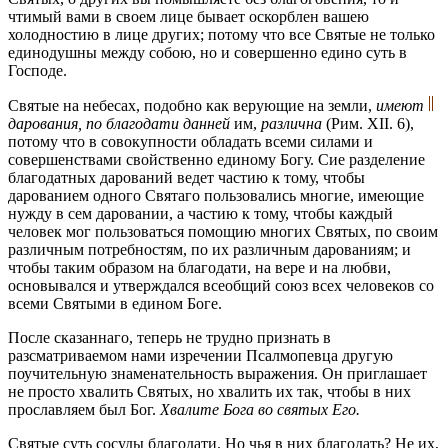
чтимый вами в своем лице бывает оскорблен вашею
холодностию в лице других; потому что все Святые не только
единодушны между собою, но и совершенно едино суть в
Господе.
Святые на небесах, подобно как верующие на земли,
имеют
дарования, по благодати данней
им,
различна
(Рим. XII. 6),
потому что в совокупности обладать всеми силами и
совершенствами свойственно единому Богу. Сие разделение
благодатных дарований ведет частию к тому, чтобы
дарованием одного Святаго пользовались многие, имеющие
нужду в сем даровании, а частию к тому, чтобы каждый
человек мог пользоваться помощию многих Святых, по своим
различным потребностям, по их различным дарованиям; и
чтобы таким образом на благодати, на вере и на любви,
основывался и утверждался всеобщий союз всех человеков со
всеми Святыми в едином Боге.
После сказаннаго, теперь не трудно признать в
разсматриваемом нами изречении Псалмопевца другую
поучительную знаменательность выражения. Он приглашает
не просто хвалить Святых, но хвалить их так, чтобы в них
прославляем был Бог.
Хвалите Бога во святых Его.
Святые суть сосуды благодати. Но чья в них благодать? Не их,