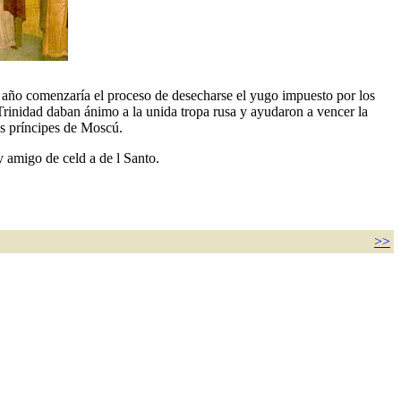
 año comenzaría el proceso de desecharse el yugo impuesto por los
 Trinidad daban ánimo a la unida tropa rusa y ayudaron a vencer la
os príncipes de Moscú.
 amigo de celd a de l Santo.
>>