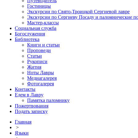
Путеводитель
Гостиницы
Экскурсии по Свято-Троицкой Сергиевой лавре
Экскурсии по Сергиеву Посаду и паломнические п
Мастер-классы
Социальная служба
Богослужения
Библиотека
Книги и статьи
Проповеди
Статьи
Рукописи
Жития
Ноты Лавры
Медиагалерея
Фотогалерея
Контакты
Едем в Лавру
Памятка паломнику
Пожертвования
Подать записку
Главная
>
Языки