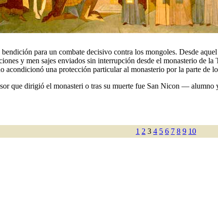
u bendición para un combate decisivo contra los mongoles. Desde aquel
aciones y men sajes enviados sin interrupción desde el monasterio de la
 acondicionó una protección particular al monasterio por la parte de l
sor que dirigió el monasteri o tras su muerte fue San Nicon — alumno y
1
2
3
4
5
6
7
8
9
10