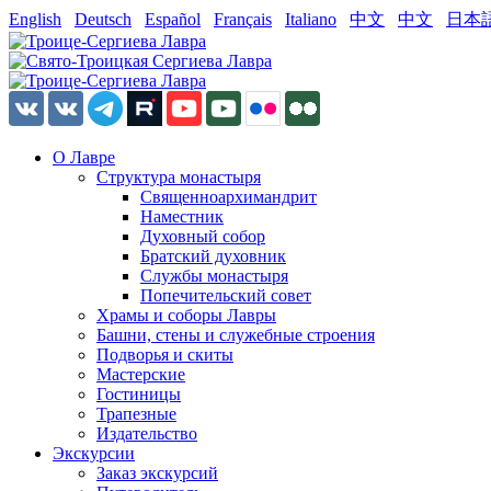
English
Deutsch
Español
Français
Italiano
中文
中文
日本
О Лавре
Структура монастыря
Священноархимандрит
Наместник
Духовный собор
Братский духовник
Службы монастыря
Попечительский совет
Храмы и соборы Лавры
Башни, стены и служебные строения
Подворья и скиты
Мастерские
Гостиницы
Трапезные
Издательство
Экскурсии
Заказ экскурсий