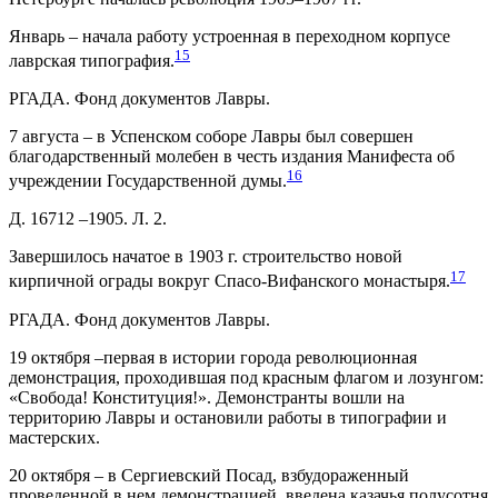
Январь – начала работу устроенная в переходном корпусе
15
лаврская типография.
РГАДА. Фонд документов Лавры.
7 августа – в Успенском соборе Лавры был совершен
благодарственный молебен в честь издания Манифеста об
16
учреждении Государственной думы.
Д. 16712 –1905. Л. 2.
Завершилось начатое в 1903 г. строительство новой
17
кирпичной ограды вокруг Спасо-Вифанского монастыря.
РГАДА. Фонд документов Лавры.
19 октября –первая в истории города революционная
демонстрация, проходившая под красным флагом и лозунгом:
«Свобода! Конституция!». Демонстранты вошли на
территорию Лавры и остановили работы в типографии и
мастерских.
20 октября – в Сергиевский Посад, взбудораженный
проведенной в нем демонстрацией, введена казачья полусотня