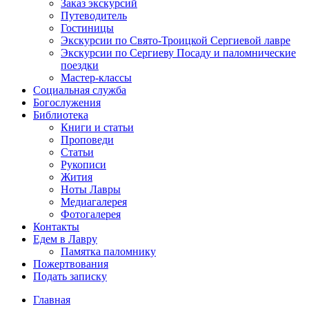
Заказ экскурсий
Путеводитель
Гостиницы
Экскурсии по Свято-Троицкой Сергиевой лавре
Экскурсии по Сергиеву Посаду и паломнические
поездки
Мастер-классы
Социальная служба
Богослужения
Библиотека
Книги и статьи
Проповеди
Статьи
Рукописи
Жития
Ноты Лавры
Медиагалерея
Фотогалерея
Контакты
Едем в Лавру
Памятка паломнику
Пожертвования
Подать записку
Главная