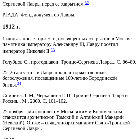
32
Сергиевой Лавры перед ее закрытием.
РГАДА. Фонд документов Лавры.
1912 г.
1 июня – после торжеств, посвященных открытию в Москве
памятника императору Александру III, Лавру посетил
33
император Николай II.
Голубцов С., протодиакон. Троице-Сергиева Лавра... С. 86–89.
25–26 августа – в Лавре прошли торжественные
богослужения, посвященные 100-летию Бородинской
34
битвы.
Спирина Л. M., Черкашина Г. П. Троице-Сергиева Лавра и
Россия... М., 2000. С. 101–102.
25 ноября – митрополитом Московским и Коломенским
становится архиепископ Томский и Алтайский Макарий
(Невский). Он же – священноархимандрит Свято-Троицкой
Сергиевой Лавры.