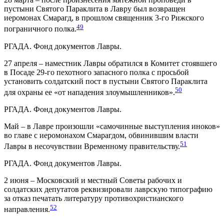
пустыни Святого Параклита в Лавру был возвращен
иеромонах Смарагд, в прошлом священник 3-го Рижского
49
пограничного полка.
РГАДА. Фонд документов Лавры.
27 апреля – наместник Лавры обратился в Комитет стоявшего
в Посаде 29-го пехотного запасного полка с просьбой
установить солдатский пост в пустыни Святого Параклита
50
для охраны ее «от нападения злоумышленников».
РГАДА. Фонд документов Лавры.
Май – в Лавре произошли «самочинные выступления иноков»
во главе с иеромонахом Смарагдом, обвинившим власти
51
Лавры в несочувствии Временному правительству.
РГАДА. Фонд документов Лавры.
2 июня – Московский и местный Советы рабочих и
солдатских депутатов реквизировали лаврскую типографию
за отказ печатать литературу противохристианского
52
направления.