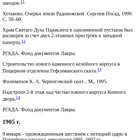
11
заводов.
Хотьково. Очерки земли Радонежской. Сергиев Посад, 1999.
С. 59–60.
Храм Святаго Духа Параклита в одноименной пустыни был
расширен за счет двух 2-этажных пристроек к западной
12
паперти.
РГАДА. Фонд документов Лавры.
Строительство нового каменного келейного корпуса в
13
Пещерном отделении Гефсиманского скита.
Филимонов К. А. Черниговский скит... М., 1995.
Надстроен 2-й этаж над частью южного корпуса Конного
14
двора.
РГАДА. Фонд документов Лавры.
1905 г.
9 января – провокационным шествием с петицией царю в
Петербурге началась революция 1905–1907 гг.