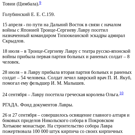
9
Товии (Цимбала).
Голубинский Е. Е. C.159
.
15 апреля - по пути на Дальний Восток в связи с началом
войны с Японией Троице-Сергиеву Лавру посетил
назначенный командиром Тихоокеанской эскадры адмирал
Скрыдлов.
18 июля – в Троице-Сергиеву Лавру с театра русско-японской
войны прибыла первая партия больных и раненых солдат – 8
человек.
28 июля – в Лавру прибыла вторая партия больных и раненых
солдат – 54 человека. Солдат лечил лаврский врач П. И. Якуб,
помогал ему фельдшер И. М. Малышев.
10
24 сентября – Лавру посетила греческая королева Ольга.
РГАДА. Фонд документов Лавры.
26 и 27 сентября – совершилось освящение главного алтаря и
боковых приделов Никольского собора в Покровском
Хотькове монастыре. На строительство собора Лавра
пожертвовала 100 000 штук кирпича со своих кирпичных