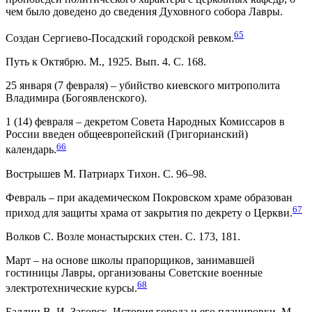
чем было доведено до сведения Духовного собора Лавры.
65
Создан Сергиево-Посадский городской ревком.
Путь к Октябрю. М., 1925. Вып. 4. С. 168.
25 января (7 февраля) – убийство киевского митрополита
Владимира (Богоявленского).
1 (14) февраля – декретом Совета Народных Комиссаров в
России введен общеевропейский (Григорианский)
66
календарь.
Вострышев М. Патриарх Тихон. С. 96–98.
Февраль – при академическом Покровском храме образован
67
приход для защиты храма от закрытия по декрету о Церкви.
Волков С. Возле монастырских стен. С. 173, 181.
Март – на основе школы прапорщиков, занимавшей
гостиницы Лавры, организованы Советские военные
68
электротехнические курсы.
Балдин В. И. Загорск. История города и его планировки. М.,