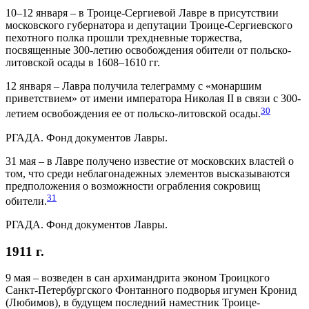
10–12 января – в Троице-Сергиевой Лавре в присутствии
московского губернатора и депутации Троице-Сергиевского
пехотного полка прошли трехдневные торжества,
посвященные 300-летию освобождения обители от польско-
литовской осады в 1608–1610 гг.
12 января – Лавра получила телеграмму с «монаршим
приветствием» от имени императора Николая II в связи с 300-
30
летием освобождения ее от польско-литовской осады.
РГАДА. Фонд документов Лавры.
31 мая – в Лавре получено известие от московских властей о
том, что среди неблагонадежных элементов высказываются
предположения о возможности ограбления сокровищ
31
обители.
РГАДА. Фонд документов Лавры.
1911 г.
9 мая – возведен в сан архимандрита эконом Троицкого
Санкт-Петербургского Фонтанного подворья игумен Кронид
(Любимов), в будущем последний наместник Троице-