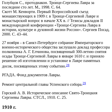
Голубцов С., протодиакон. Троице-Сергиева Лавра за
последние сто лет. М., 1998. С. 64.
Скотт М. Кенворти. Первый Всероссийский съезд
монашествующих в 1909 г. в Троице-Сергиевой Лавре и
монастырский вопрос в начале XX в. // Тезисы докладов II
международной конференции «Троице-Сергиева Лавра в
истории, культуре и духовной жизни России». Сергиев Посад,
2000. С. 43–44.
27 ноября – в Санкт-Петербурге собрание Императорского
военно-исторического общества заслушало доклад профессора
полковника А. Г. Елчинова, посвященный 300-летию снятия
осады Троице-Сергиевой Лавры в январе 1610 г. и приняло
решение об изготовлении и установке в Лавре памятных
28
досок, посвященных этому событию.
РГАДА. Фонд документов Лавры.
29
Ремонт центральной главы Успенского собора.
Горский А. В. Историческое описание Свято-Троицкия
Сергиевы Лавры. СТСЛ., 1910. С. 25.
1910 г.