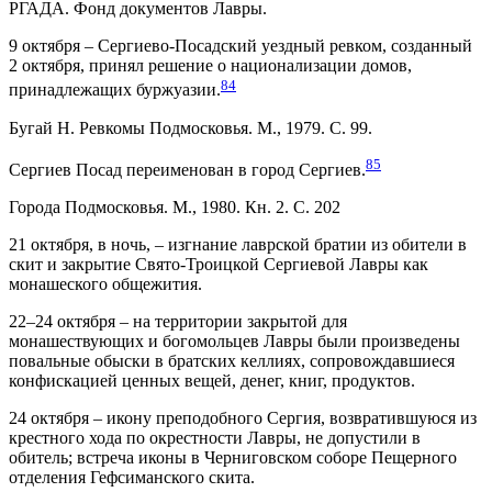
РГАДА. Фонд документов Лавры.
9 октября – Сергиево-Посадский уездный ревком, созданный
2 октября, принял решение о национализации домов,
84
принадлежащих буржуазии.
Бугай Н. Ревкомы Подмосковья. М., 1979. С. 99.
85
Сергиев Посад переименован в город Сергиев.
Города Подмосковья. М., 1980. Кн. 2. С. 202
21 октября, в ночь, – изгнание лаврской братии из обители в
скит и закрытие Свято-Троицкой Сергиевой Лавры как
монашеского общежития.
22–24 октября – на территории закрытой для
монашествующих и богомольцев Лавры были произведены
повальные обыски в братских келлиях, сопровождавшиеся
конфискацией ценных вещей, денег, книг, продуктов.
24 октября – икону преподобного Сергия, возвратившуюся из
крестного хода по окрестности Лавры, не допустили в
обитель; встреча иконы в Черниговском соборе Пещерного
отделения Гефсиманского скита.