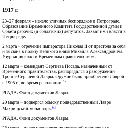
1917 г.
23–27 февраля – начало уличных беспорядков в Петрограде.
Образование Временного Комитета Государственной думы и
Совета рабочих (и солдатских) депутатов. Захват ими власти в
Петрограде.
2 марта – отречение императора Николая II от престола за себя
и за сына в пользу Великого князя Михаила Александровича.
Узурпация власти Временным правительством.
12 марта – комендант Сергиева Посада, назначенный от
Временного правительства, распорядился о разоружении
Троице-Сергиевой Лавры. Оружие было приобретено Лаврой
47
в 1905 г., во время революции.
РГАДА. Фонд документов Лавры.
20 марта – подвергся обыску подведомственный Лавре
48
Махрищский монастырь.
РГАДА. Фонд документов Лавры.
28 марта – после произнесения мятежной проповеди в