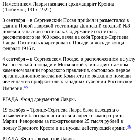
Наместником Лавры назначен архимандрит Кронид
(Любимов; 1915–1922).
3 сентября – в Сергиевский Посад прибыл и разместился в
здании Новой лаврской гостиницы Двинский сводный №8
полевой запасной госпиталь. Содержание госпиталя,
рассчитанного на 460 коек, взяла на себя Троице-Сергиева
Лавра. Госпиталь квартировал в Посаде вплоть до конца
февраля 1916 г.
4 сентября – в Сергиевском Посаде, в расположенном на углу
Вознесенской площади и Московской улицы двухэтажном
каменном здании городского правления, состоялось первое
организационное заседание Комитета по оказанию помощи
беженцам из прифронтовых западных губерний Российской
45
Империи.
РГАДА. Фонд документов Лавры.
19 октября – Троице-Сергиева Лавра была извещена о
изъявлении благодарности в свой адрес от императрицы
Марии Федоровны за пожертвование 25 тысяч рублей в
46
пользу Красного Креста и на нужды действующей армии.
РГАДА. Фонд документов Лавры.