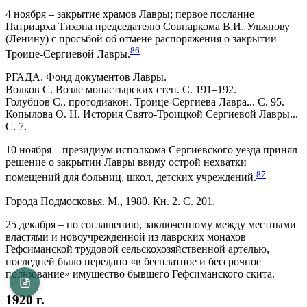
4 ноября – закрытие храмов Лавры; первое послание
Патриарха Тихона председателю Совнаркома В.И. Ульянову
(Ленину) с просьбой об отмене распоряжения о закрытии
86
Троице-Сергиевой Лавры.
РГАДА. Фонд документов Лавры.
Волков С. Возле монастырских стен. С. 191–192.
Голубцов С., протодиакон. Троице-Сергиева Лавра... С. 95.
Копылова О. Н. История Свято-Троицкой Сергиевой Лавры...
С. 7.
10 ноября – президиум исполкома Сергиевского уезда принял
решение о закрытии Лавры ввиду острой нехватки
87
помещений для больниц, школ, детских учреждений.
Города Подмосковья. М., 1980. Кн. 2. С. 201.
25 декабря – по соглашению, заключенному между местными
властями и новоучрежденной из лаврских монахов
Гефсиманской трудовой сельскохозяйственной артелью,
последней было передано «в бесплатное и бессрочное
пользование» имущество бывшего Гефсиманского скита.
1920 г.