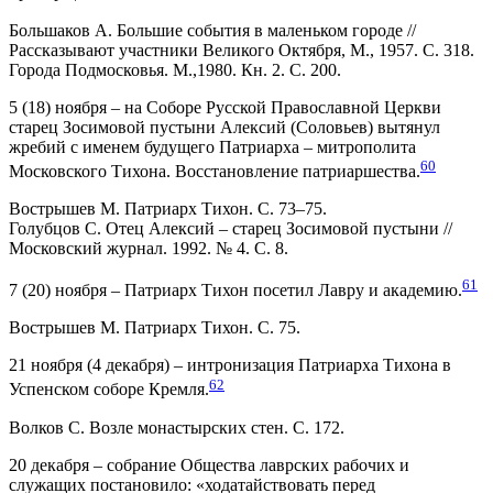
Большаков А. Большие события в маленьком городе //
Рассказывают участники Великого Октября, М., 1957. С. 318.
Города Подмосковья. М.,1980. Кн. 2. С. 200.
5 (18) ноября – на Соборе Русской Православной Церкви
старец Зосимовой пустыни Алексий (Соловьев) вытянул
жребий с именем будущего Патриарха – митрополита
60
Московского Тихона. Восстановление патриаршества.
Вострышев М. Патриарх Тихон. С. 73–75.
Голубцов С. Отец Алексий – старец Зосимовой пустыни //
Московский журнал. 1992. № 4. С. 8.
61
7 (20) ноября – Патриарх Тихон посетил Лавру и академию.
Вострышев М. Патриарх Тихон. С. 75.
21 ноября (4 декабря) – интронизация Патриарха Тихона в
62
Успенском соборе Кремля.
Волков С. Возле монастырских стен. С. 172.
20 декабря – собрание Общества лаврских рабочих и
служащих постановило: «ходатайствовать перед