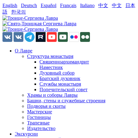
English
Deutsch
Español
Français
Italiano
中文
中文
日本
語
한국의
О Лавре
Структура монастыря
Священноархимандрит
Наместник
Духовный собор
Братский духовник
Службы монастыря
Попечительский совет
Храмы и соборы Лавры
Башни, стены и служебные строения
Подворья и скиты
Мастерские
Гостиницы
Трапезные
Издательство
Экскурсии