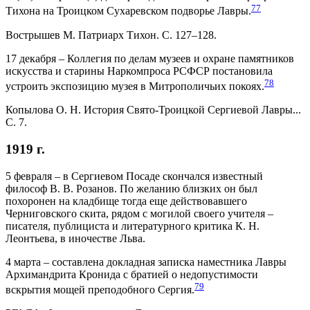
77
Тихона на Троицком Сухаревском подворье Лавры.
Вострышев М. Патриарх Тихон. С. 127–128.
17 декабря – Коллегия по делам музеев и охране памятников
искусства и старины Наркомпроса РСФСР постановила
78
устроить экспозицию музея в Митрополичьих покоях.
Копылова О. Н. История Свято-Троицкой Сергиевой Лавры...
С. 7.
1919 г.
5 февраля – в Сергиевом Посаде скончался известный
философ В. В. Розанов. По желанию близких он был
похоронен на кладбище тогда еще действовавшего
Черниговского скита, рядом с могилой своего учителя –
писателя, публициста и литературного критика К. Н.
Леонтьева, в иночестве Льва.
4 марта – составлена докладная записка наместника Лавры
Архимандрита Кронида с братией о недопустимости
79
вскрытия мощей преподобного Сергия.