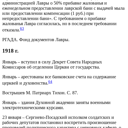
администрацией Лавры о 50% прибавке жалованья и
еженедельном предоставлении лаврской бани с выдачей мыла
или предоставлении компенсации (1 руб.) при
непредоставлении бани». С требованием о прибавке
жалованья Лавра согласилась, но в последнем требовании
63
отказала.
РГАДА. Фонд документов Лавры.
1918 г.
Январь – вступил в силу Декрет Совета Народных
Комиссаров об отделении Церкви от государства.
Январь – арестованы все банковские счета на содержание
64
церквей и духовенства.
Вострышев М. Патриарх Тихон. С. 87.
Январь – здания Духовной академии заняты военными
электротехническими курсами.
23 января – Сергиево-Посадский исполком солдатских и
рабочих депутатов постановил воспретить произношение
проповедей политического характера с церковных кафедр, о