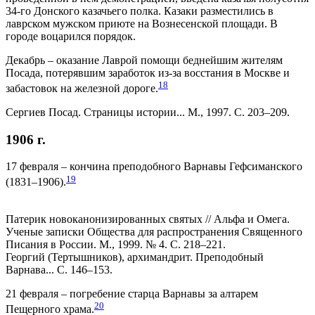
34-го Донского казачьего полка. Казаки разместились в
лаврском мужском приюте на Вознесенской площади. В
городе воцарился порядок.
Декабрь – оказание Лаврой помощи беднейшим жителям
Посада, потерявшим заработок из-за восстания в Москве и
18
забастовок на железной дороге.
Сергиев Посад. Страницы истории... М., 1997. С. 203–209.
1906 г.
17 февраля – кончина преподобного Варнавы Гефсиманского
19
(1831–1906).
Патерик новоканонизированных святых // Альфа и Омега.
Ученые записки Общества для распространения Священного
Писания в России. М., 1999. № 4. С. 218–221.
Георгий (Тертышников), архимандрит. Преподобный
Варнава... С. 146–153.
21 февраля – погребение старца Варнавы за алтарем
20
Пещерного храма.