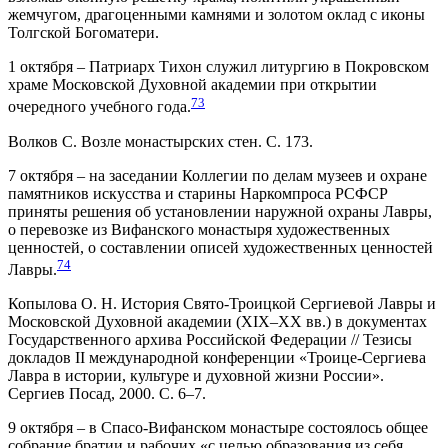
жемчугом, драгоценными камнями и золотом оклад с иконы
Толгской Богоматери.
1 октября – Патриарх Тихон служил литургию в Покровском
храме Московской Духовной академии при открытии
73
очередного учебного года.
Волков С. Возле монастырских стен. С. 173.
7 октября – на заседании Коллегии по делам музеев и охране
памятников искусства и старины Наркомпроса РСФСР
приняты решения об установлении наружной охраны Лавры,
о перевозке из Вифанского монастыря художественных
ценностей, о составлении описей художественных ценностей
74
Лавры.
Копылова О. Н. История Свято-Троицкой Сергиевой Лавры и
Московской Духовной академии (XIX–XX вв.) в документах
Государственного архива Российской Федерации // Тезисы
докладов II международной конференции «Троице-Сергиева
Лавра в истории, культуре и духовной жизни России».
Сергиев Посад, 2000. С. 6–7.
9 октября – в Спасо-Вифанском монастыре состоялось общее
собрание братии и рабочих «с целью образования из себя