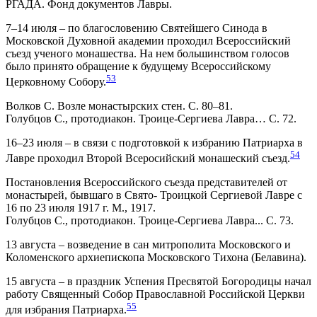
РГАДА. Фонд документов Лавры.
7–14 июля – по благословению Святейшего Синода в
Московской Духовной академии проходил Всероссийский
съезд ученого монашества. На нем большинством голосов
было принято обращение к будущему Всероссийскому
53
Церковному Собору.
Волков С. Возле монастырских стен. С. 80–81.
Голубцов С., протодиакон. Троице-Сергиева Лавра… С. 72.
16–23 июля – в связи с подготовкой к избранию Патриарха в
54
Лавре проходил Второй Всеросийский монашеский съезд.
Постановления Всероссийского съезда представителей от
монастырей, бывшаго в Свято- Троицкой Сергиевой Лавре с
16 по 23 июля 1917 г. М., 1917.
Голубцов С., протодиакон. Троице-Сергиева Лавра... С. 73.
13 августа – возведение в сан митрополита Московского и
Коломенского архиепископа Московского Тихона (Белавина).
15 августа – в праздник Успения Пресвятой Богородицы начал
работу Священный Собор Православной Российской Церкви
55
для избрания Патриарха.