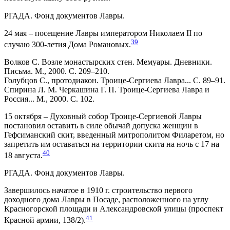
РГАДА. Фонд документов Лавры.
24 мая – посещение Лавры императором Николаем II по
39
случаю 300-летия Дома Романовых.
Волков С. Возле монастырских стен. Мемуары. Дневники.
Письма. М., 2000. С. 209–210.
Голубцов С., протодиакон. Троице-Сергиева Лавра... С. 89–91.
Спирина Л. М. Черкашина Г. П. Троице-Сергиева Лавра и
Россия... М., 2000. С. 102.
15 октября – Духовный собор Троице-Сергиевой Лавры
постановил оставить в силе обычай допуска женщин в
Гефсиманский скит, введенный митрополитом Филаретом, но
запретить им оставаться на территории скита на ночь с 17 на
40
18 августа.
РГАДА. Фонд документов Лавры.
Завершилось начатое в 1910 г. строительство первого
доходного дома Лавры в Посаде, расположенного на углу
Красногорской площади и Александровской улицы (проспект
41
Красной армии, 138/2).