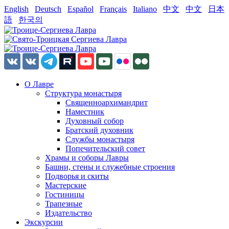
English
Deutsch
Español
Français
Italiano
中文
中文
日本
語
한국의
О Лавре
Структура монастыря
Священноархимандрит
Наместник
Духовный собор
Братский духовник
Службы монастыря
Попечительский совет
Храмы и соборы Лавры
Башни, стены и служебные строения
Подворья и скиты
Мастерские
Гостиницы
Трапезные
Издательство
Экскурсии