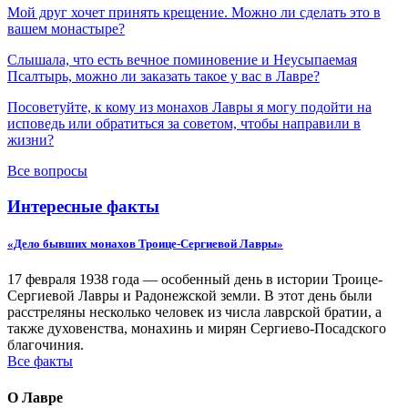
Мой друг хочет принять крещение. Можно ли сделать это в
вашем монастыре?
Слышала, что есть вечное поминовение и Неусыпаемая
Псалтырь, можно ли заказать такое у вас в Лавре?
Посоветуйте, к кому из монахов Лавры я могу подойти на
исповедь или обратиться за советом, чтобы направили в
жизни?
Все вопросы
Интересные факты
«Дело бывших монахов Троице-Сергиевой Лавры»
17 февраля 1938 года — особенный день в истории Троице-
Сергиевой Лавры и Радонежской земли. В этот день были
расстреляны несколько человек из числа лаврской братии, а
также духовенства, монахинь и мирян Сергиево-Посадского
благочиния.
Все факты
О Лавре