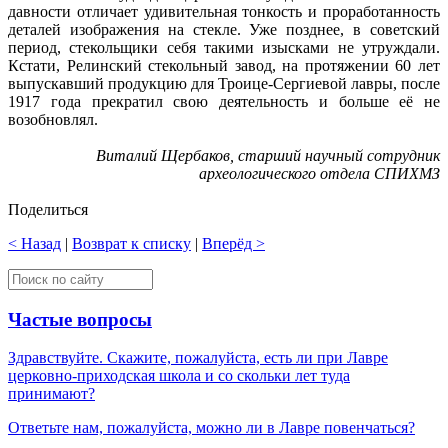
давности отличает удивительная тонкость и проработанность
деталей изображения на стекле. Уже позднее, в советский
период, стекольщики себя такими изысками не утруждали.
Кстати, Релинский стекольный завод, на протяжении 60 лет
выпускавший продукцию для Троице-Сергиевой лавры, после
1917 года прекратил свою деятельность и больше её не
возобновлял.
Виталий Щербаков, старший научный сотрудник
археологического отдела СПИХМЗ
Поделиться
< Назад
|
Возврат к списку
|
Вперёд >
Частые вопросы
Здравствуйте. Скажите, пожалуйста, есть ли при Лавре
церковно-приходская школа и со скольки лет туда
принимают?
Ответьте нам, пожалуйста, можно ли в Лавре повенчаться?