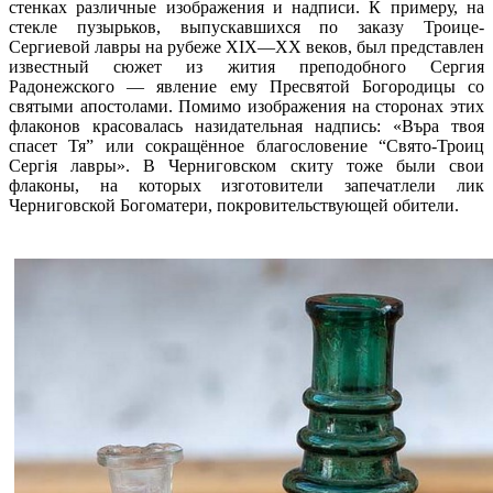
стенках различные изображения и надписи. К примеру, на
стекле пузырьков, выпускавшихся по заказу Троице-
Сергиевой лавры на рубеже XIX—XX веков, был представлен
известный сюжет из жития преподобного Сергия
Радонежского — явление ему Пресвятой Богородицы со
святыми апостолами. Помимо изображения на сторонах этих
флаконов красовалась назидательная надпись: «Въра твоя
спасет Тя” или сокращённое благословение “Свято-Троиц
Сергiя лавры». В Черниговском скиту тоже были свои
флаконы, на которых изготовители запечатлели лик
Черниговской Богоматери, покровительствующей обители.