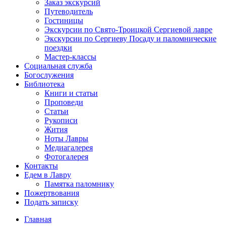
Заказ экскурсий
Путеводитель
Гостиницы
Экскурсии по Свято-Троицкой Сергиевой лавре
Экскурсии по Сергиеву Посаду и паломнические
поездки
Мастер-классы
Социальная служба
Богослужения
Библиотека
Книги и статьи
Проповеди
Статьи
Рукописи
Жития
Ноты Лавры
Медиагалерея
Фотогалерея
Контакты
Едем в Лавру
Памятка паломнику
Пожертвования
Подать записку
Главная