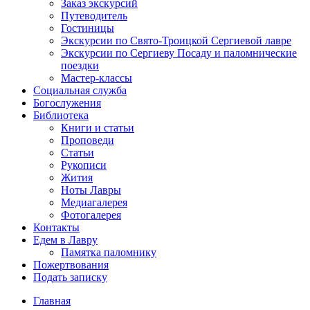
Заказ экскурсий
Путеводитель
Гостиницы
Экскурсии по Свято-Троицкой Сергиевой лавре
Экскурсии по Сергиеву Посаду и паломнические
поездки
Мастер-классы
Социальная служба
Богослужения
Библиотека
Книги и статьи
Проповеди
Статьи
Рукописи
Жития
Ноты Лавры
Медиагалерея
Фотогалерея
Контакты
Едем в Лавру
Памятка паломнику
Пожертвования
Подать записку
Главная