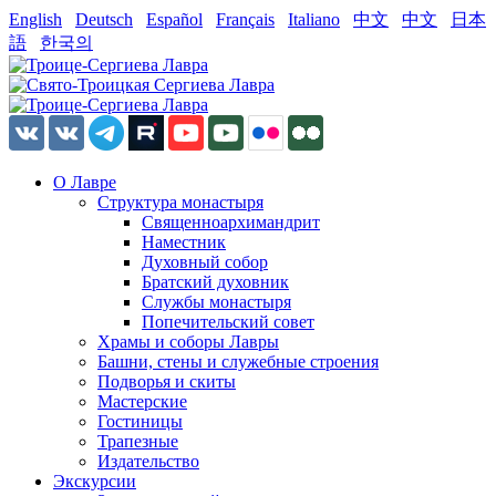
English
Deutsch
Español
Français
Italiano
中文
中文
日本
語
한국의
О Лавре
Структура монастыря
Священноархимандрит
Наместник
Духовный собор
Братский духовник
Службы монастыря
Попечительский совет
Храмы и соборы Лавры
Башни, стены и служебные строения
Подворья и скиты
Мастерские
Гостиницы
Трапезные
Издательство
Экскурсии