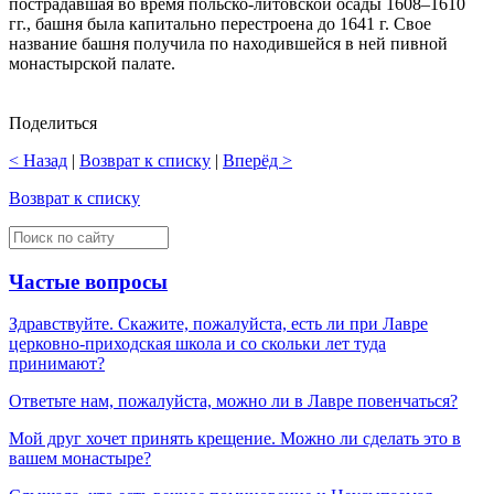
пострадавшая во время польско-литовской осады 1608–1610
гг., башня была капитально перестроена до 1641 г. Свое
название башня получила по находившейся в ней пивной
монастырской палате.
Поделиться
< Назад
|
Возврат к списку
|
Вперёд >
Возврат к списку
Частые вопросы
Здравствуйте. Скажите, пожалуйста, есть ли при Лавре
церковно-приходская школа и со скольки лет туда
принимают?
Ответьте нам, пожалуйста, можно ли в Лавре повенчаться?
Мой друг хочет принять крещение. Можно ли сделать это в
вашем монастыре?