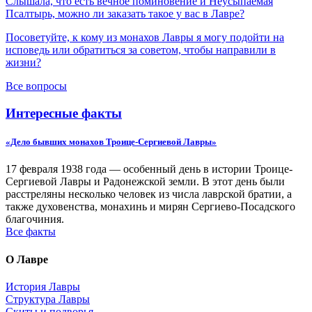
Слышала, что есть вечное поминовение и Неусыпаемая
Псалтырь, можно ли заказать такое у вас в Лавре?
Посоветуйте, к кому из монахов Лавры я могу подойти на
исповедь или обратиться за советом, чтобы направили в
жизни?
Все вопросы
Интересные факты
«Дело бывших монахов Троице-Сергиевой Лавры»
17 февраля 1938 года — особенный день в истории Троице-
Сергиевой Лавры и Радонежской земли. В этот день были
расстреляны несколько человек из числа лаврской братии, а
также духовенства, монахинь и мирян Сергиево-Посадского
благочиния.
Все факты
О Лавре
История Лавры
Структура Лавры
Скиты и подворья