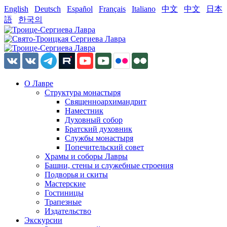
English
Deutsch
Español
Français
Italiano
中文
中文
日本
語
한국의
О Лавре
Структура монастыря
Священноархимандрит
Наместник
Духовный собор
Братский духовник
Службы монастыря
Попечительский совет
Храмы и соборы Лавры
Башни, стены и служебные строения
Подворья и скиты
Мастерские
Гостиницы
Трапезные
Издательство
Экскурсии