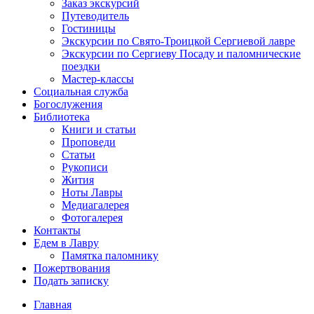
Заказ экскурсий
Путеводитель
Гостиницы
Экскурсии по Свято-Троицкой Сергиевой лавре
Экскурсии по Сергиеву Посаду и паломнические
поездки
Мастер-классы
Социальная служба
Богослужения
Библиотека
Книги и статьи
Проповеди
Статьи
Рукописи
Жития
Ноты Лавры
Медиагалерея
Фотогалерея
Контакты
Едем в Лавру
Памятка паломнику
Пожертвования
Подать записку
Главная